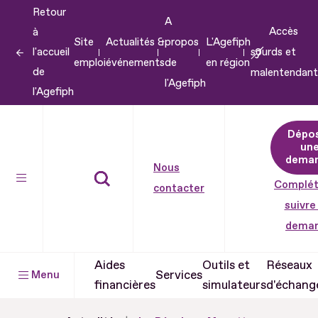
Retour
Aller
A
Accès
à
au
Site
Actualités &
propos
L'Agefiph
l'accueil
sourds et
contenu
emploi
événements
de
en région
de
malentendant
Aller
l'Agefiph
l'Agefiph
au
pied
Dépo
de
un
dema
page
Nous
Complét
contacter
suivre
dema
Aides
Outils et
Réseaux
Services
Menu
financières
simulateurs
d'échang