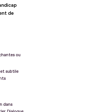
andicap
ent de
uchantes ou
et subtile
nts
en dans
rler Dialogue