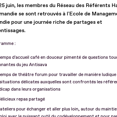
25 juin, les membres du Réseau des Référents H
mandie se sont retrouvés à l'Ecole de Managem
die pour une journée riche de partages et
entissages.
ramme :
emps d'accueil café en douceur pimenté de questions to
nantes du jeu Antisava
emps de théâtre forum pour travailler de manière ludique 
situations délicates auxquelles sont confrontés les référe
icap dans leurs organisations
élicieux repas partagé
ateliers pour échanger et aller plus loin, autour du mainti
ploi avec le puissant outil du codéveloppement et pour pa