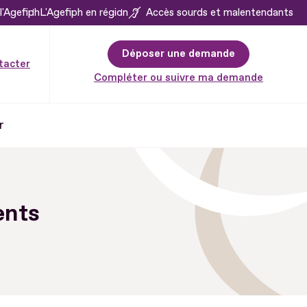
l'Agefiph
L'Agefiph en région
Accès sourds et malentendants
Déposer une demande
tacter
Compléter ou suivre ma demande
r
ents