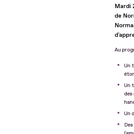
Mardi 
de Nor
Norman
d'appr
Au prog
Un t
éton
Un t
des 
hand
Un d
Des 
l'em