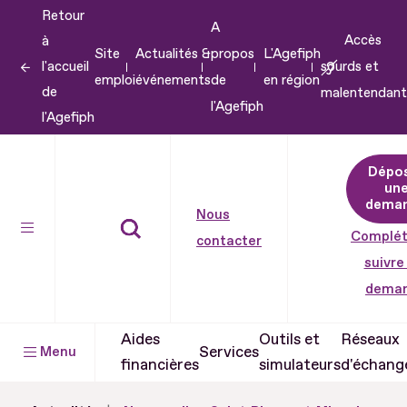
Retour
Aller
A
Accès
à
au
Site
Actualités &
propos
L'Agefiph
l'accueil
sourds et
contenu
emploi
événements
de
en région
de
malentendant
Aller
l'Agefiph
l'Agefiph
au
pied
Dépo
de
un
dema
page
Nous
Complét
contacter
suivre
dema
Aides
Outils et
Réseaux
Services
Menu
financières
simulateurs
d'échang