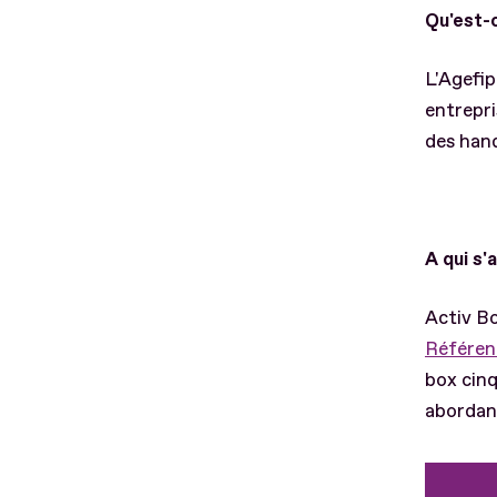
Qu'est-
L'Agefip
entrepri
des hand
A qui s
Activ Bo
Référent
box cinq
abordant