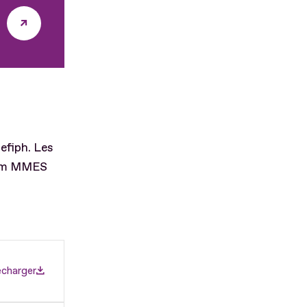
gefiph. Les
Team MMES
écharger