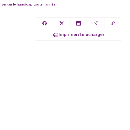
liser sur le handicap toute l'année
Copier l
Partager sur Facebook
Partager sur X
Partager sur LinkedIn
Partager par E
Imprimer/télécharger