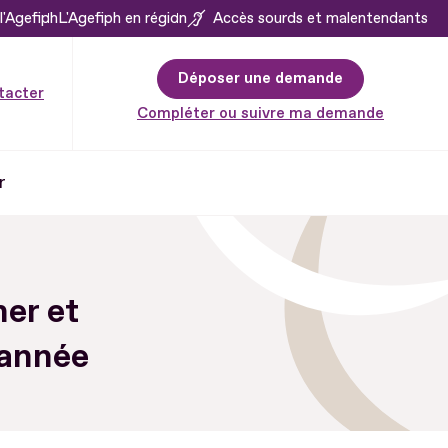
l'Agefiph
L'Agefiph en région
Accès sourds et malentendants
Déposer une demande
tacter
Compléter ou suivre ma demande
r
mer et
'année