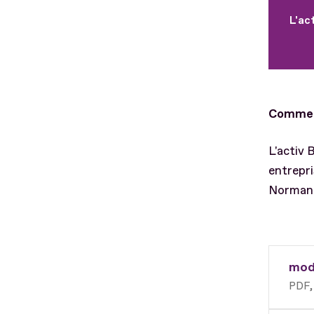
L'ac
Comment
L'activ 
entrepr
Normand
mode
PDF