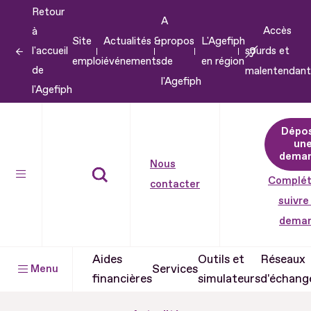
Retour
Aller
A
Accès
à
au
Site
Actualités &
propos
L'Agefiph
l'accueil
sourds et
contenu
emploi
événements
de
en région
de
malentendant
Aller
l'Agefiph
l'Agefiph
au
pied
Dépo
de
un
dema
page
Nous
Complét
contacter
suivre
dema
Aides
Outils et
Réseaux
Services
Menu
financières
simulateurs
d'échang