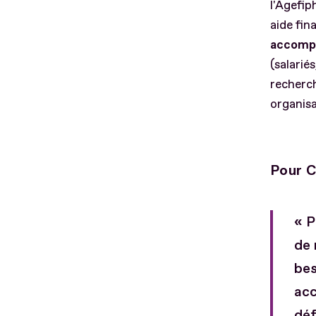
l'Agefip
aide fin
accompa
(salarié
recherch
organisa
Pour C
« P
de 
bes
acc
déf