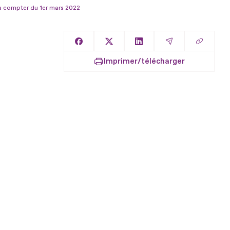
 à compter du 1er mars 2022
Copier l
Partager sur Facebook
Partager sur X
Partager sur LinkedIn
Partager par E
Imprimer/télécharger