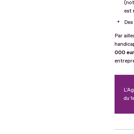
(not
est 
Des 
Par aill
handicap
000 eu
entrepr
L'Ag
du 1