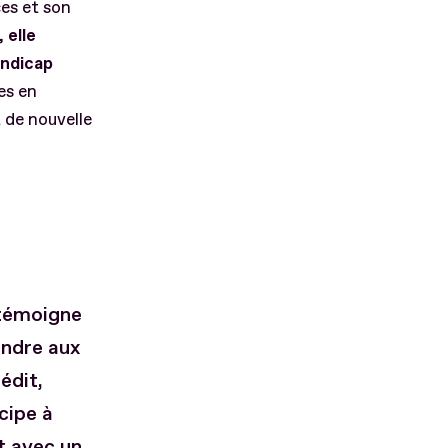
es et son
,
elle
andicap
es en
t de nouvelle
 témoigne
ondre aux
édit,
cipe à
t avec un