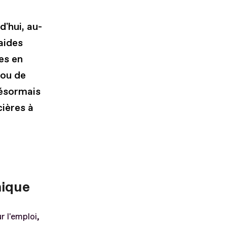
d'hui, au-
 aides
es en
 ou de
désormais
cières à
mique
r l'emploi,