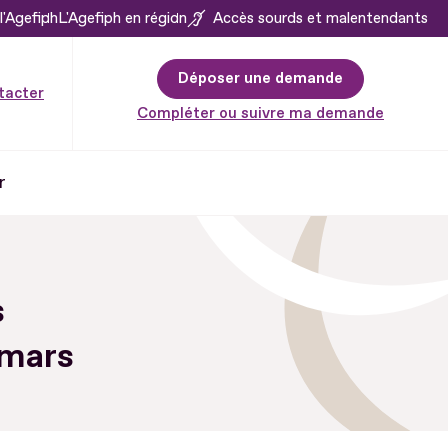
l'Agefiph
L'Agefiph en région
Accès sourds et malentendants
Déposer une demande
tacter
Compléter ou suivre ma demande
r
s
 mars