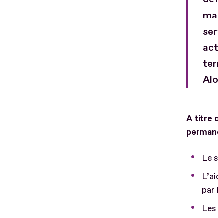
mai
ser
act
ter
Alo
A titre 
permane
Le s
L’ai
par 
Les 