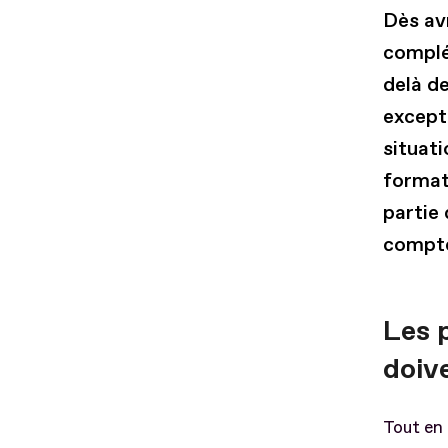
Dès avr
complém
delà de
except
situat
format
partie 
compte
Les 
doiv
Tout en 