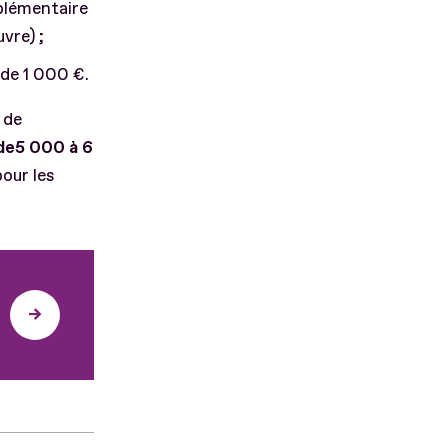
pplémentaire
vre) ;
 de 1 000 €.
 de
de
5 000 à 6
our les