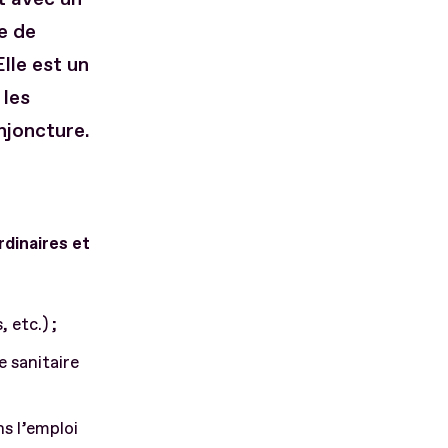
e de
lle est un
 les
njoncture.
rdinaires et
 etc.) ;
e sanitaire
ns l’emploi