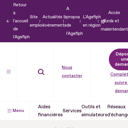
Retour
Aller
A
Accès
à
au
Site
Actualités &
propos
L'Agefiph
l'accueil
sourds et
contenu
emploi
événements
de
en région
de
malentendant
Aller
l'Agefiph
l'Agefiph
au
pied
Dépo
de
un
dema
page
Nous
Complét
contacter
suivre
dema
Aides
Outils et
Réseaux
Services
Menu
financières
simulateurs
d'échang