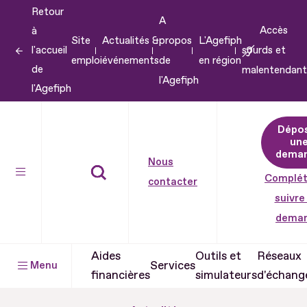
Retour
Aller
A
Accès
à
au
Site
Actualités &
propos
L'Agefiph
l'accueil
sourds et
contenu
emploi
événements
de
en région
de
malentendant
Aller
l'Agefiph
l'Agefiph
au
pied
Dépo
de
un
dema
page
Nous
Complét
contacter
suivre
dema
Aides
Outils et
Réseaux
Services
Menu
financières
simulateurs
d'échang