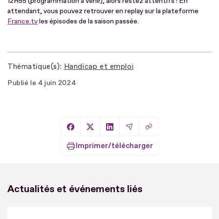
12H55 (programmation à venir), alors restez attentifs ! En
attendant, vous pouvez retrouver en replay sur la plateforme
France.tv
les épisodes de la saison passée.
Thématique(s)
Handicap et emploi
Publié le
4 juin 2024
Copier le lien
Partager sur Facebook
Partager sur X
Partager sur LinkedIn
Partager par Email
Imprimer/télécharger
Actualités et événements liés