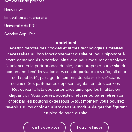
Activateur de progrès
Handinnov
Innovation et recherche
Université du RRH
Service AppuiPro
undefined
Agefiph dépose des cookies et autres technologies similaires
Nous suivre
nécessaires au bon fonctionnement du site ou pour répondre à
Youtube
votre demande d’un service, ainsi que pour mesurer et analyser
l’audience et la performance du site, vous proposer sur le site du
Linkedin
contenu multimédia via les services de partage de vidéo, afficher
de la publicité, partager le contenu du site sur les réseaux
Facebook
sociaux. Ses partenaires déposent également des cookies.
X
Retrouvez la liste des partenaires ainsi que les finalités en
cliquant ici
. Vous pouvez accepter, refuser ou paramétrer vos
choix par les boutons ci-dessous. A tout moment vous pourrez
0 800 11 10 09
Service &
revenir sur vos choix en allant dans le module de gestion figurant
appel gratuits
en pied de page du site.
De 9h à 18h.
Nous contacter
Tout accepter
Tout refuser
Plateforme de mise en contact LSF