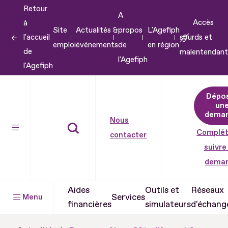
Retour
Aller
A
Accès
à
au
Site
Actualités &
propos
L'Agefiph
l'accueil
sourds et
contenu
emploi
événements
de
en région
de
malentendant
Aller
l'Agefiph
l'Agefiph
au
pied
Dépo
de
un
dema
page
Nous
Complét
contacter
suivre
dema
Aides
Outils et
Réseaux
Services
Menu
financières
simulateurs
d'échang