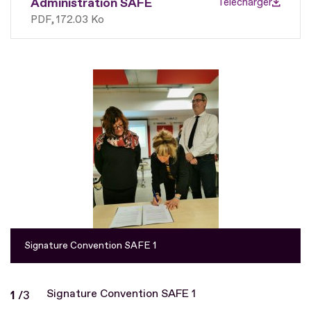
Administration SAFE
Télécharger
PDF
172.03 Ko
Fichier
Signature Convention SAFE 1
Signature Convention SAFE 1
Diapo
1
/
sur
3