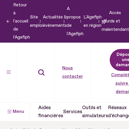
Retour
Aller
A
Accès
à
au
Site
Actualités &
propos
L'Agefiph
l'accueil
sourds et
contenu
emploi
événements
de
en région
de
malentendant
Aller
l'Agefiph
l'Agefiph
au
pied
Dépo
de
un
dema
page
Nous
Complét
contacter
suivre
dema
Aides
Outils et
Réseaux
Services
Menu
financières
simulateurs
d'échang