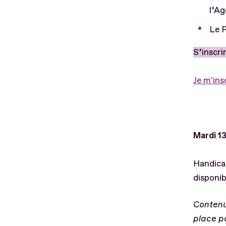
l’Ag
Le R
S’inscri
Je m'ins
Mardi 13
Handicap
disponib
Contenu 
place pa