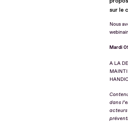
propose
sur le
Nous av
webinair
Mardi 0
A LA D
MAINTI
HANDI
Contenu 
dans l’
acteurs 
préventi