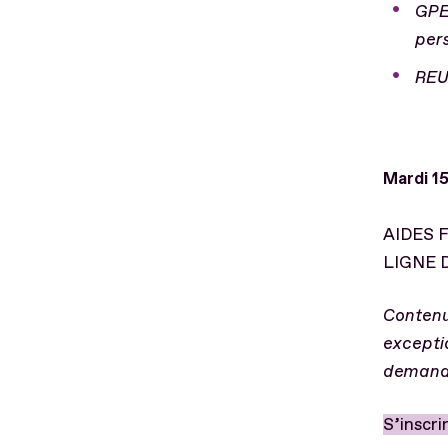
GPE
pers
REU
Mardi 15
AIDES 
LIGNE 
Contenu 
excepti
demande
S’inscri