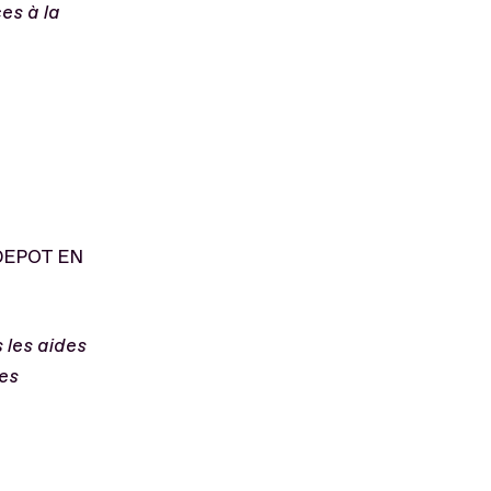
es à la
DEPOT EN
 les aides
des