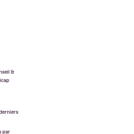
seil &
icap
derniers
s par