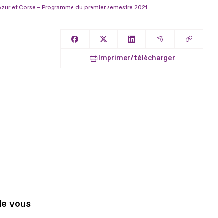
'Azur et Corse – Programme du premier semestre 2021
Copier l
Partager sur Facebook
Partager sur X
Partager sur LinkedIn
Partager par E
Imprimer/télécharger
de vous