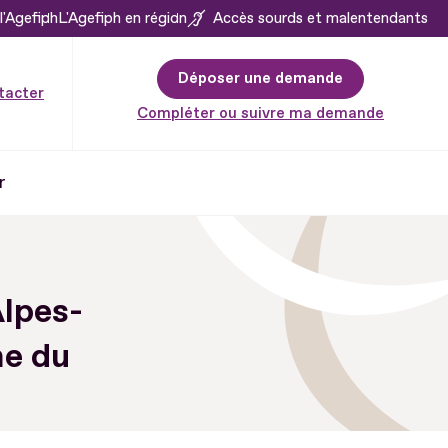
l'Agefiph
L'Agefiph en région
Accès sourds et malentendants
Déposer une demande
tacter
Compléter ou suivre ma demande
r
Alpes-
me du