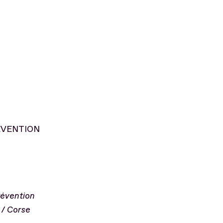
EVENTION
révention
 / Corse