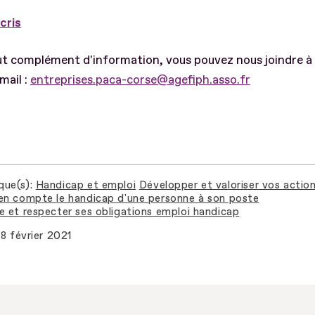
cris
ut complément d'information, vous pouvez nous joindre à
mail :
entreprises.paca-corse@agefiph.asso.fr
que(s)
Handicap et emploi
Développer et valoriser vos actio
en compte le handicap d'une personne à son poste
e et respecter ses obligations emploi handicap
8 février 2021