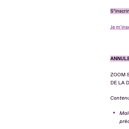
S’inscri
Je m'ins
ANNUL
ZOOM S
DE LA 
Contenu
Mala
pré