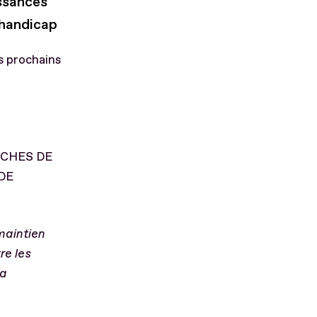
issances
 handicap
s prochains
RCHES DE
DE
maintien
re les
la