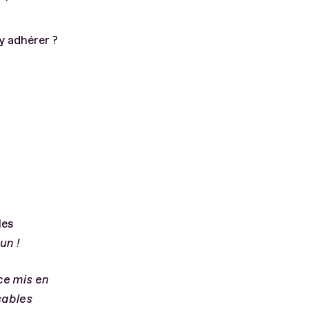
y adhérer ?
les
un !
ce mis en
isables