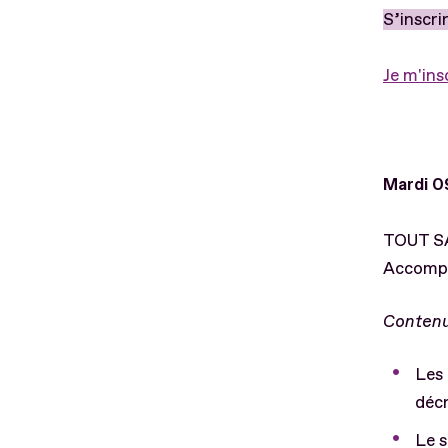
S’inscri
Je m'ins
Mardi 0
TOUT SA
Accompa
Contenu
Les 
décr
Le s