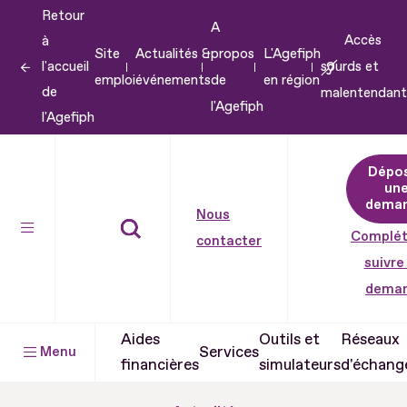
Retour
Aller
A
Accès
à
au
Site
Actualités &
propos
L'Agefiph
l'accueil
sourds et
contenu
emploi
événements
de
en région
de
malentendant
Aller
l'Agefiph
l'Agefiph
au
pied
Dépo
de
un
dema
page
Nous
Complét
contacter
suivre
dema
Aides
Outils et
Réseaux
Services
Menu
financières
simulateurs
d'échang