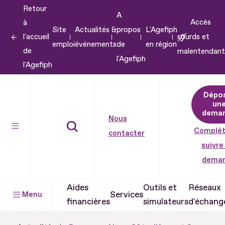
Retour
Aller
A
Accès
à
au
Site
Actualités &
propos
L'Agefiph
l'accueil
sourds et
contenu
emploi
événements
de
en région
de
malentendant
Aller
l'Agefiph
l'Agefiph
au
pied
Dépo
de
un
dema
page
Nous
Complét
contacter
suivre
dema
Aides
Outils et
Réseaux
Services
Menu
financières
simulateurs
d'échang