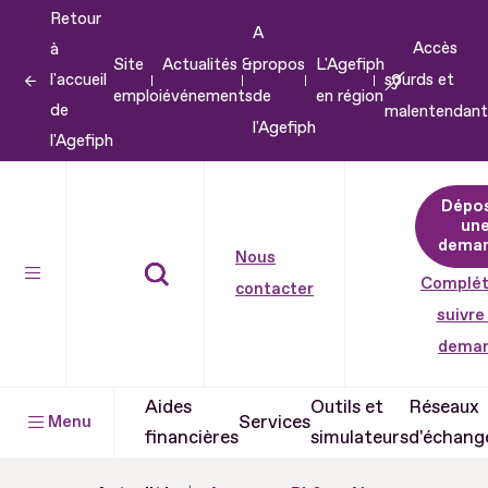
Retour
Aller
A
Accès
à
au
Site
Actualités &
propos
L'Agefiph
l'accueil
sourds et
contenu
emploi
événements
de
en région
de
malentendant
Aller
l'Agefiph
l'Agefiph
au
pied
Dépo
de
un
dema
page
Nous
Complét
contacter
suivre
dema
Aides
Outils et
Réseaux
Services
Menu
financières
simulateurs
d'échang