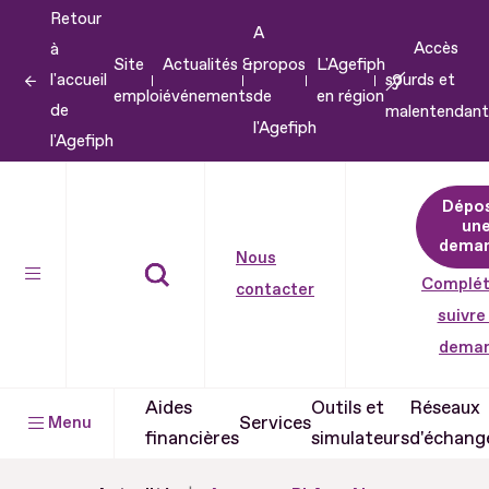
Retour
Aller
A
Accès
à
au
Site
Actualités &
propos
L'Agefiph
l'accueil
sourds et
contenu
emploi
événements
de
en région
de
malentendant
Aller
l'Agefiph
l'Agefiph
au
pied
Dépo
de
un
dema
page
Nous
Complét
contacter
suivre
dema
Aides
Outils et
Réseaux
Services
Menu
financières
simulateurs
d'échang