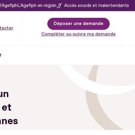
l'Agefiph
L'Agefiph en région
Accès sourds et malentendants
Déposer une demande
tacter
Compléter ou suivre ma demande
r
un
 et
nnes