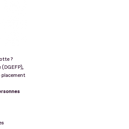
yotte ?
le (DGEFP),
e placement
personnes
es