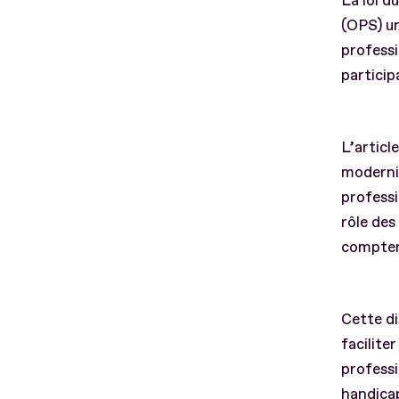
La loi d
(OPS) un
professi
particip
L’articl
modernis
professi
rôle des
compter 
Cette di
faciliter
professi
handicap