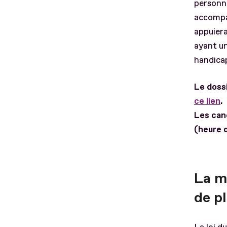
personne
accompag
appuier
ayant un
handica
Le doss
ce lien
.
Les can
(heure 
La m
de p