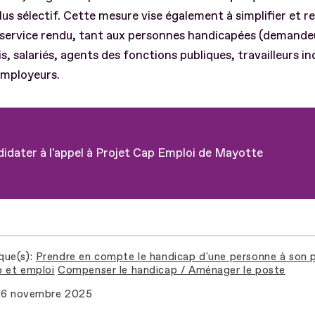
plus sélectif. Cette mesure vise également à simplifier et r
le service rendu, tant aux personnes handicapées (demande
s, salariés, agents des fonctions publiques, travailleurs 
employeurs.
idater à l'appel à Projet Cap Emploi de Mayotte
que(s)
Prendre en compte le handicap d'une personne à son 
 et emploi
Compenser le handicap / Aménager le poste
6 novembre 2025