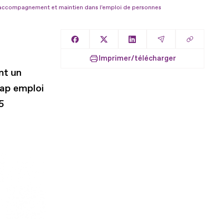
accompagnement et maintien dans l'emploi de personnes
Copier l
Partager sur Facebook
Partager sur X
Partager sur LinkedIn
Partager par E
Imprimer/télécharger
nt un
Cap emploi
5