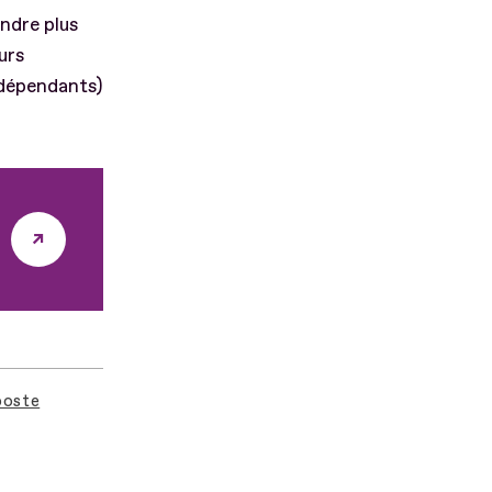
endre plus
urs
indépendants)
poste