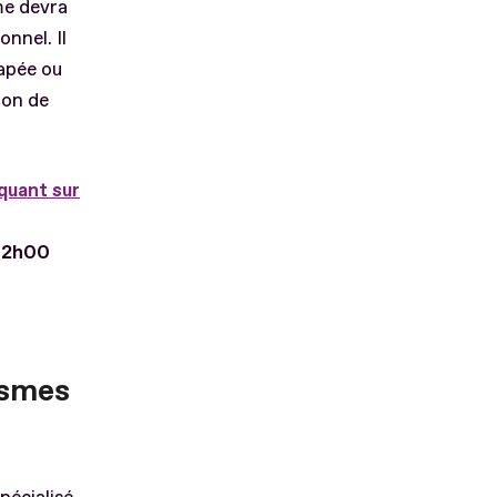
me devra
nnel. Il
apée ou
ion de
iquant sur
 12h00
ismes