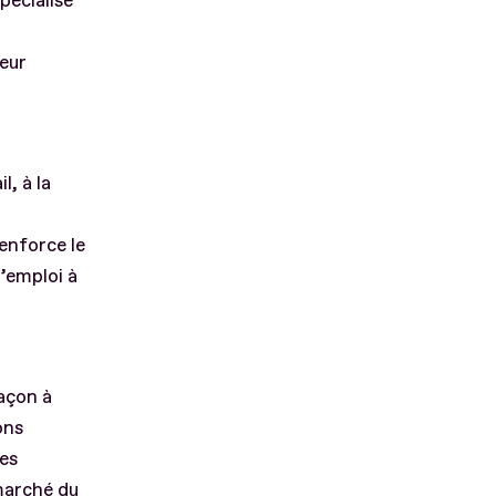
pécialisé
leur
l, à la
renforce le
’emploi à
façon à
ons
nes
marché du