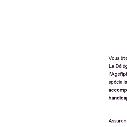
Vous ête
La Délég
l’Agefip
spéciali
accompa
handica
Assurant