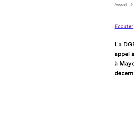
Accueil
Ecouter
La DGE
appel 
à Mayo
décemb
Fichier