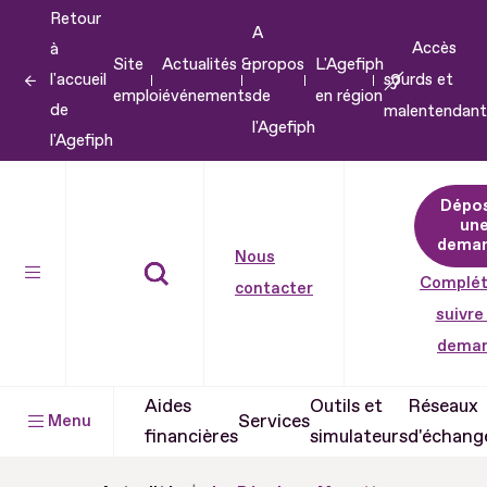
Retour
Aller
A
Accès
à
au
Site
Actualités &
propos
L'Agefiph
l'accueil
sourds et
contenu
emploi
événements
de
en région
de
malentendant
Aller
l'Agefiph
l'Agefiph
au
pied
Dépo
de
un
dema
page
Nous
Complét
contacter
suivre
dema
Aides
Outils et
Réseaux
Services
Menu
financières
simulateurs
d'échang