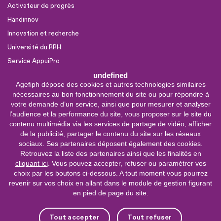
Activateur de progrès
Handinnov
Innovation et recherche
Université du RRH
Service AppuiPro
undefined
Agefiph dépose des cookies et autres technologies similaires
Nous suivre
nécessaires au bon fonctionnement du site ou pour répondre à
Youtube
votre demande d’un service, ainsi que pour mesurer et analyser
l’audience et la performance du site, vous proposer sur le site du
Linkedin
contenu multimédia via les services de partage de vidéo, afficher
de la publicité, partager le contenu du site sur les réseaux
Facebook
sociaux. Ses partenaires déposent également des cookies.
X
Retrouvez la liste des partenaires ainsi que les finalités en
cliquant ici
. Vous pouvez accepter, refuser ou paramétrer vos
choix par les boutons ci-dessous. A tout moment vous pourrez
0 800 11 10 09
Service &
revenir sur vos choix en allant dans le module de gestion figurant
appel gratuits
en pied de page du site.
De 9h à 18h.
Nous contacter
Tout accepter
Tout refuser