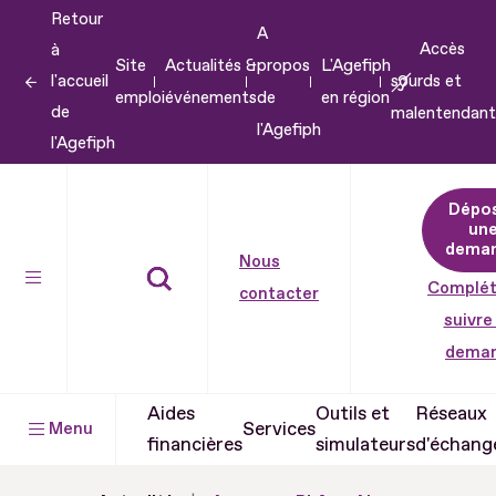
Retour
Aller
A
Accès
à
au
Site
Actualités &
propos
L'Agefiph
l'accueil
sourds et
contenu
emploi
événements
de
en région
de
malentendant
Aller
l'Agefiph
l'Agefiph
au
pied
Dépo
de
un
dema
page
Nous
Complét
contacter
suivre
dema
Aides
Outils et
Réseaux
Services
Menu
financières
simulateurs
d'échang