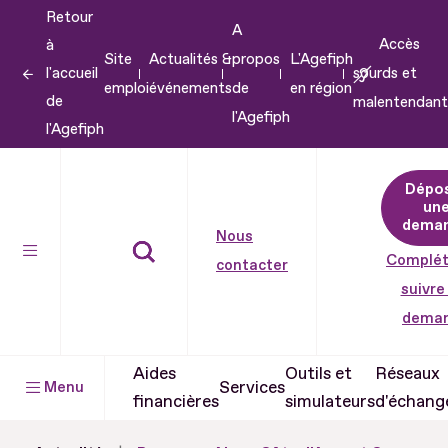
Retour
Aller
A
Accès
à
au
Site
Actualités &
propos
L'Agefiph
l'accueil
sourds et
contenu
emploi
événements
de
en région
de
malentendant
Aller
l'Agefiph
l'Agefiph
au
pied
Dépo
de
un
dema
page
Nous
Complét
contacter
suivre
dema
Aides
Outils et
Réseaux
Services
Menu
financières
simulateurs
d'échang