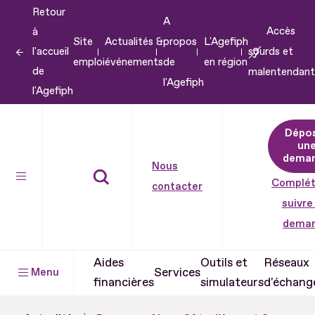
Retour
Aller
A
Accès
à
au
Site
Actualités &
propos
L'Agefiph
l'accueil
sourds et
contenu
emploi
événements
de
en région
de
malentendant
Aller
l'Agefiph
l'Agefiph
au
pied
Dépo
de
un
dema
page
Nous
Complét
contacter
suivre
dema
Aides
Outils et
Réseaux
Services
Menu
financières
simulateurs
d'échang