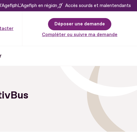
l'Agefiph
L'Agefiph en région
Accès sourds et malentendants
Déposer une demande
tacter
Compléter ou suivre ma demande
r
tivBus