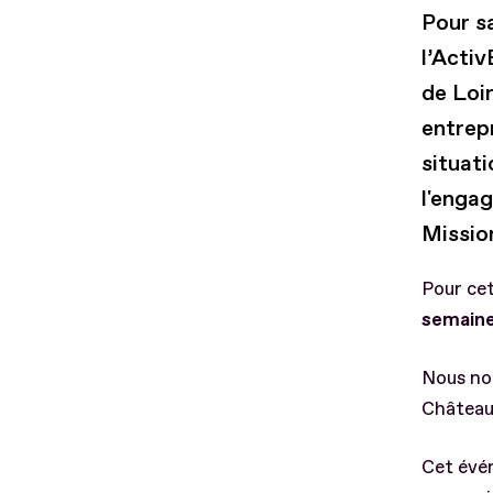
Pour s
l’Activ
de Loir
entrep
situat
l'enga
Mission
Pour cet
semaine
Nous no
Château
Cet évé