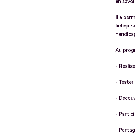
en savoi
Il a per
ludiques
handica
Au progr
- Réalis
- Tester
- Découv
- Partic
- Partag