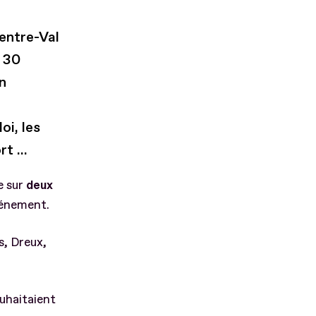
Centre-Val
e 30
n
oi, les
t ...
e sur
deux
événement.
, Dreux,
uhaitaient