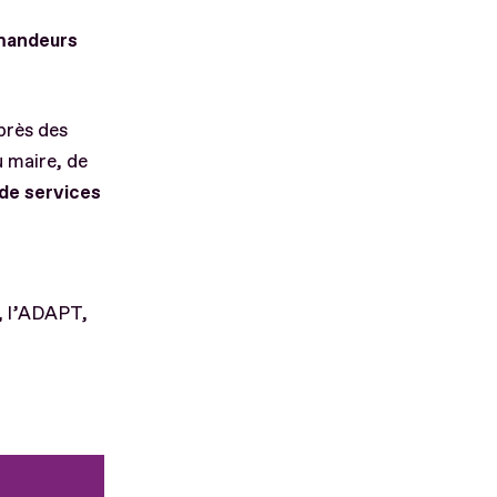
emandeurs
près des
u maire, de
 de services
, l’ADAPT,