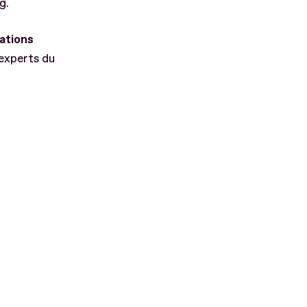
g.
sations
 experts du