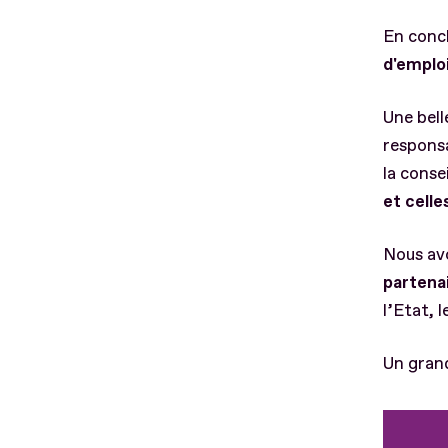
En concl
d'emplo
Une bel
responsa
la conse
et celle
Nous av
partena
l’Etat,
Un grand