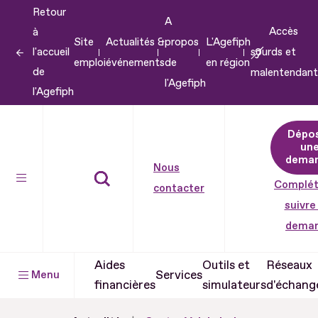
Retour
Aller
A
Accès
à
au
Site
Actualités &
propos
L'Agefiph
l'accueil
sourds et
contenu
emploi
événements
de
en région
de
malentendant
Aller
l'Agefiph
l'Agefiph
au
pied
Dépo
de
un
dema
page
Nous
Complét
contacter
suivre
dema
Aides
Outils et
Réseaux
Services
Menu
financières
simulateurs
d'échang