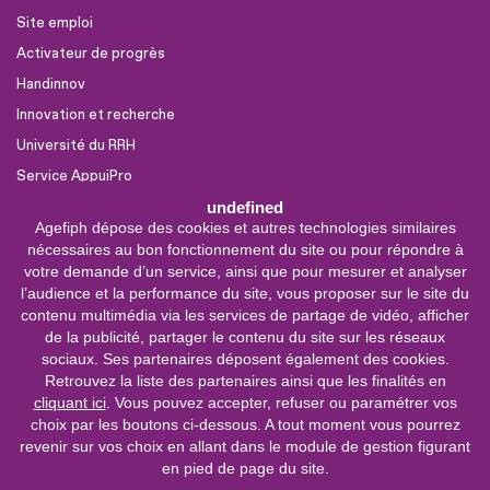
Site emploi
Activateur de progrès
Handinnov
Innovation et recherche
Université du RRH
Service AppuiPro
undefined
Agefiph dépose des cookies et autres technologies similaires
Nous suivre
nécessaires au bon fonctionnement du site ou pour répondre à
Youtube
votre demande d’un service, ainsi que pour mesurer et analyser
l’audience et la performance du site, vous proposer sur le site du
Linkedin
contenu multimédia via les services de partage de vidéo, afficher
de la publicité, partager le contenu du site sur les réseaux
Facebook
sociaux. Ses partenaires déposent également des cookies.
X
Retrouvez la liste des partenaires ainsi que les finalités en
cliquant ici
. Vous pouvez accepter, refuser ou paramétrer vos
choix par les boutons ci-dessous. A tout moment vous pourrez
0 800 11 10 09
Service &
revenir sur vos choix en allant dans le module de gestion figurant
appel gratuits
en pied de page du site.
De 9h à 18h.