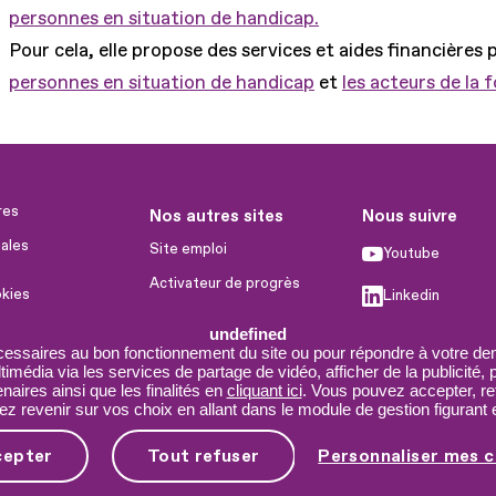
personnes en situation de handicap.
Pour cela, elle propose des services et aides financières 
personnes en situation de handicap
et
les acteurs de la 
res
Nos autres sites
Nous suivre
ales
Site emploi
Youtube
Activateur de progrès
okies
Linkedin
Handinnov
humaines
undefined
Facebook
Innovation et recherche
cessaires au bon fonctionnement du site ou pour répondre à votre dem
imédia via les services de partage de vidéo, afficher de la publicité,
X
Université du RRH
aires ainsi que les finalités en
cliquant ici
. Vous pouvez accepter, re
 revenir sur vos choix en allant dans le module de gestion figurant e
Service AppuiPro
cepter
Tout refuser
Personnaliser mes c