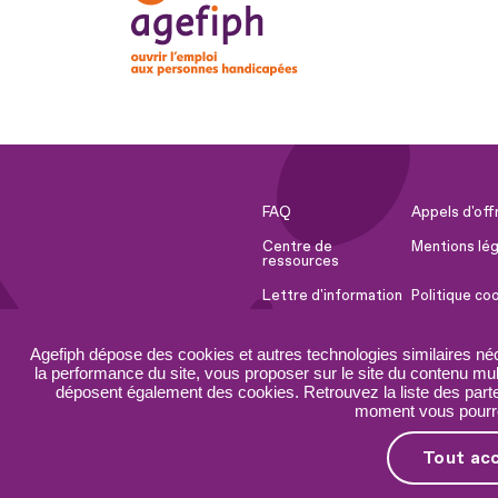
FAQ
Appels d'off
Centre de
Mentions lég
ressources
Lettre d'information
Politique co
Espace Presse
Ressources 
Agefiph dépose des cookies et autres technologies similaires né
Accessibilité :
Plan du site
la performance du site, vous proposer sur le site du contenu mult
partiellement
déposent également des cookies. Retrouvez la liste des parten
conforme
moment vous pourrez
Tout ac