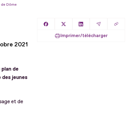
uy de Dôme
Copier l
Partager sur Facebook
Partager sur X
Partager sur LinkedIn
Partager par E
Imprimer/télécharger
tobre 2021
 plan de
e des jeunes
sage et de