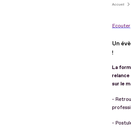
Accueil
Ecouter
Un évè
!
La forma
relance 
sur le m
- Retro
professi
- Postul