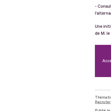
- Consul
l'altern
Une init
de M. le
Accé
Thémati
Recruter 
Publié le