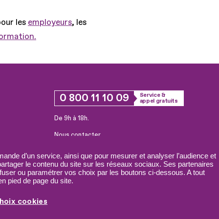
pour les
employeurs
, les
formation.
0 800 11 10 09
Service &
appel gratuits
De 9h à 18h.
Nous contacter
Plateforme de mise en contact LSF
ande d’un service, ainsi que pour mesurer et analyser l’audience et
 partager le contenu du site sur les réseaux sociaux. Ses partenaires
fuser ou paramétrer vos choix par les boutons ci-dessous. A tout
n pied de page du site.
hoix cookies