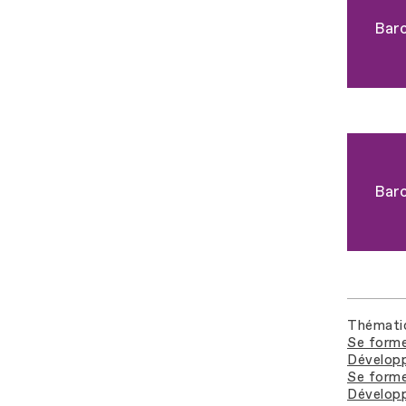
Bar
Bar
Thémati
Se forme
Développ
Se forme
Développ