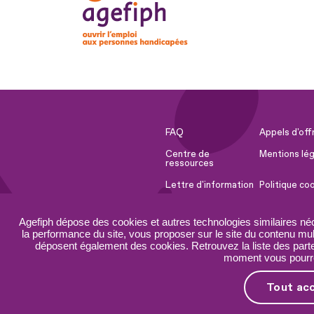
FAQ
Appels d'off
Centre de
Mentions lég
ressources
Lettre d'information
Politique co
Espace Presse
Ressources 
Agefiph dépose des cookies et autres technologies similaires né
Accessibilité :
Plan du site
la performance du site, vous proposer sur le site du contenu mult
partiellement
déposent également des cookies. Retrouvez la liste des parten
conforme
moment vous pourrez
Tout ac