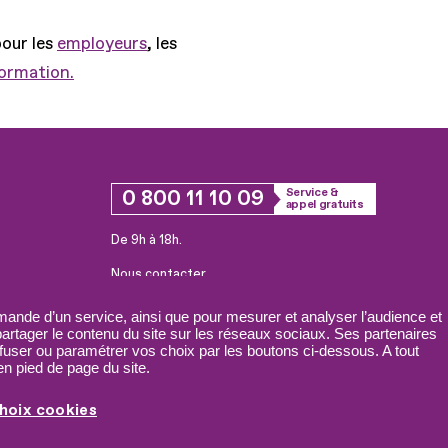
pour les
employeurs
, les
formation.
0 800 11 10 09
Service &
appel gratuits
De 9h à 18h.
Nous contacter
Plateforme de mise en contact LSF
ande d’un service, ainsi que pour mesurer et analyser l’audience et
 partager le contenu du site sur les réseaux sociaux. Ses partenaires
fuser ou paramétrer vos choix par les boutons ci-dessous. A tout
n pied de page du site.
hoix cookies