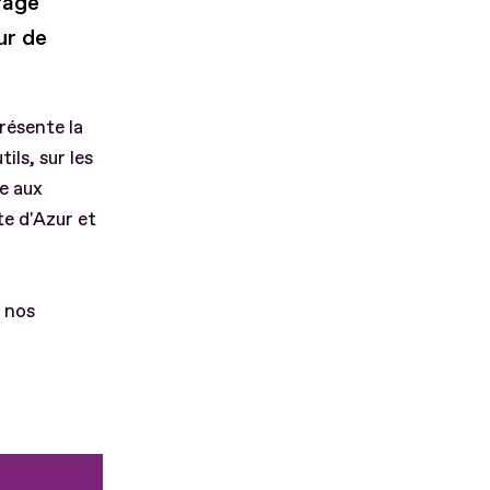
rage
ur de
résente la
ils, sur les
e aux
e d'Azur et
 nos