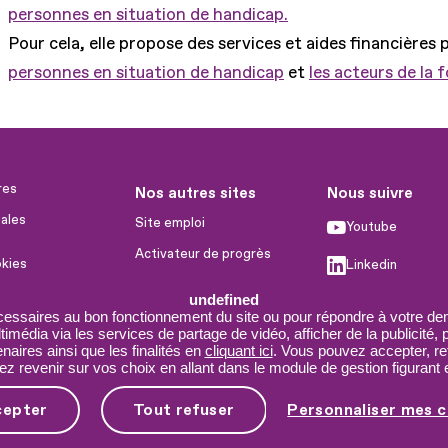
personnes en situation de handicap.
Pour cela, elle propose des services et aides financières 
personnes en situation de handicap
et
les acteurs de la 
res
Nos autres sites
Nous suivre
ales
Site emploi
Youtube
Activateur de progrès
okies
Linkedin
Handinnov
humaines
undefined
Facebook
Innovation et recherche
cessaires au bon fonctionnement du site ou pour répondre à votre dem
imédia via les services de partage de vidéo, afficher de la publicité,
X
Université du RRH
aires ainsi que les finalités en
cliquant ici
. Vous pouvez accepter, re
 revenir sur vos choix en allant dans le module de gestion figurant e
Service AppuiPro
cepter
Tout refuser
Personnaliser mes c