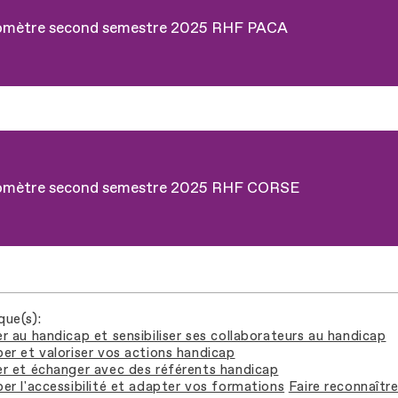
omètre second semestre 2025 RHF PACA
omètre second semestre 2025 RHF CORSE
que(s)
r au handicap et sensibiliser ses collaborateurs au handicap
er et valoriser vos actions handicap
r et échanger avec des référents handicap
er l'accessibilité et adapter vos formations
Faire reconnaîtr