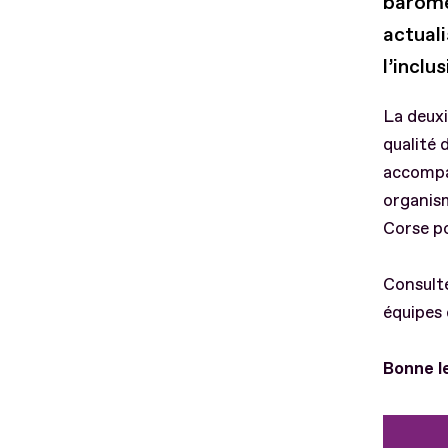
baromè
actuali
l’inclu
La deux
qualité 
accompag
organis
Corse po
Consulte
équipes 
Bonne le