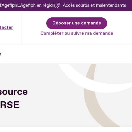
l'Agefiph
L'Agefiph en région
Accès sourds et malentendants
Déposer une demande
tacter
Compléter ou suivre ma demande
r
source
ORSE