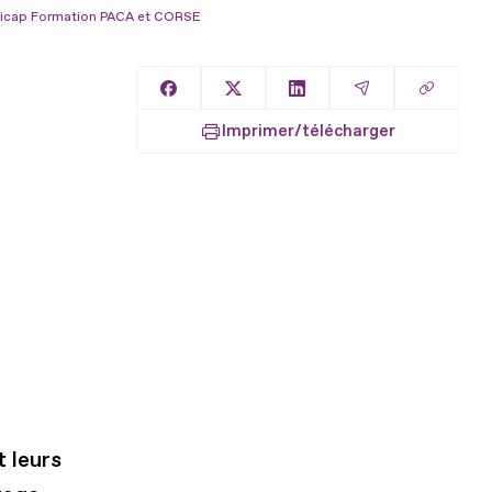
dicap Formation PACA et CORSE
Copier l
Partager sur Facebook
Partager sur X
Partager sur LinkedIn
Partager par E
Imprimer/télécharger
 leurs