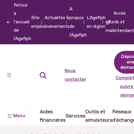
Retour
Aller
A
Accès
à
au
Site
Actualités &
propos
L'Agefiph
l'accueil
sourds et
contenu
emploi
événements
de
en région
de
malentendant
Aller
l'Agefiph
l'Agefiph
au
pied
Dépo
de
un
dema
page
Nous
Complét
contacter
suivre
dema
Aides
Outils et
Réseaux
Services
Menu
financières
simulateurs
d'échang