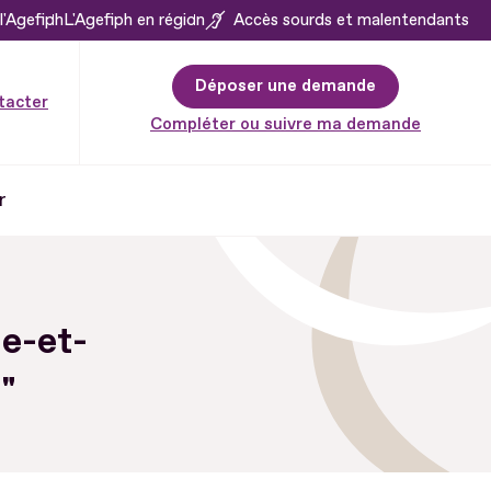
l'Agefiph
L'Agefiph en région
Accès sourds et malentendants
Déposer une demande
tacter
Compléter ou suivre ma demande
r
e-et-
"