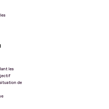
 les
u
lant les
jectif
situation de
ve