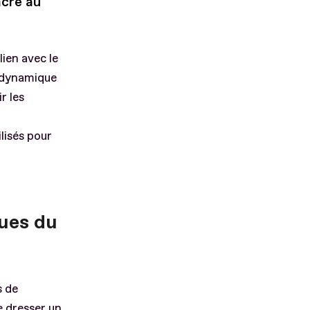
acré au
lien avec le
a dynamique
r les
lisés pour
ques du
s de
e dresser un