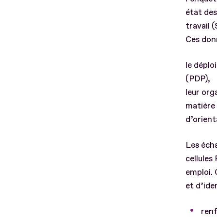
état des
travail 
Ces don
le déplo
(PDP),
leur org
matière
d’orient
Les écha
cellules
emploi. 
et d’ide
renf