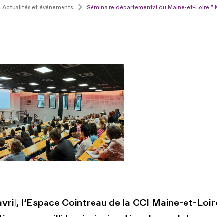
Actualités et événements
Séminaire départemental du Maine-et-Loire " M
vril, l’Espace Cointreau de la CCI Maine-et-Loir