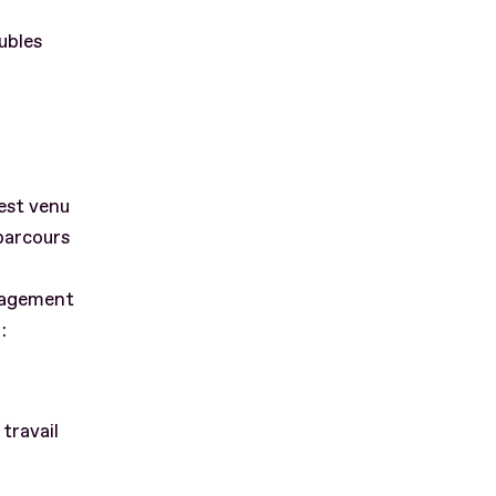
ubles
est venu
 parcours
ngagement
:
 travail