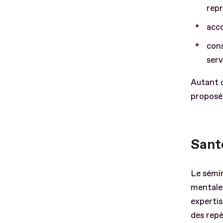
rep
acco
cons
serv
Autant d
proposé 
Sant
Le sémin
mentale 
expertis
des repè