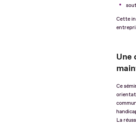
sout
Cette in
entrepr
Une 
main
Ce sémin
orientat
commun :
handica
La réuss