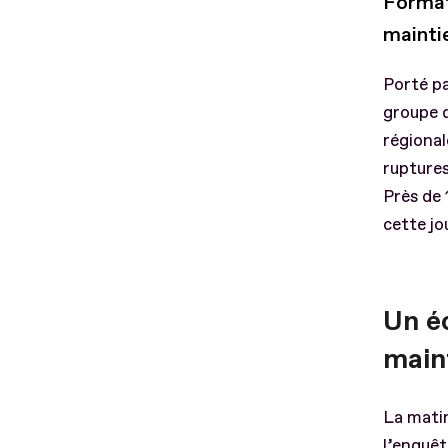
Format
mainti
Porté pa
groupe d
régional
ruptures
Près de 
cette jo
Un éc
main
La matin
l’enquêt