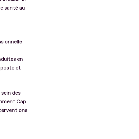
de santé au
ssionnelle
nduites en
poste et
 sein des
tamment Cap
terventions