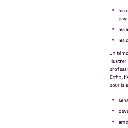
les 
psyc
les 
les 
Un témo
illustre
professi
Enfin, l
pour la 
sens
déve
amél