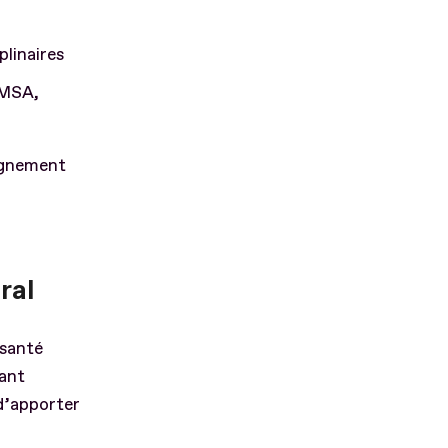
plinaires
 MSA,
pagnement
ral
 santé
sant
 d’apporter