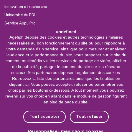
Innovation et recherche
Université du RRH
Service AppuiPro
undefined
Agefiph dépose des cookies et autres technologies similaires
Nous suivre
nécessaires au bon fonctionnement du site ou pour répondre à
Youtube
votre demande d’un service, ainsi que pour mesurer et analyser
l’audience et la performance du site, vous proposer sur le site du
Linkedin
contenu multimédia via les services de partage de vidéo, afficher
de la publicité, partager le contenu du site sur les réseaux
Facebook
sociaux. Ses partenaires déposent également des cookies.
X
Retrouvez la liste des partenaires ainsi que les finalités en
cliquant ici
. Vous pouvez accepter, refuser ou paramétrer vos
choix par les boutons ci-dessous. A tout moment vous pourrez
0 800 11 10 09
Service &
revenir sur vos choix en allant dans le module de gestion figurant
appel gratuits
en pied de page du site.
De 9h à 18h.
Nous contacter
Tout accepter
Tout refuser
Plateforme de mise en contact LSF
Personnaliser mes choix cookies