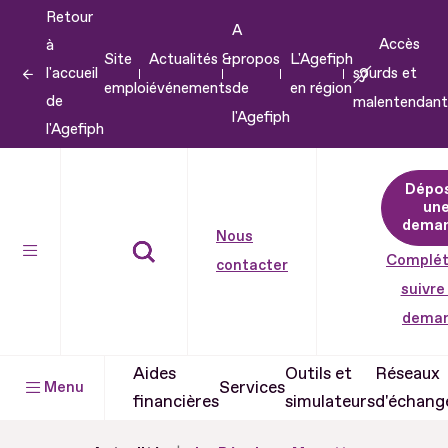
Retour
Aller
A
Accès
à
au
Site
Actualités &
propos
L'Agefiph
l'accueil
sourds et
contenu
emploi
événements
de
en région
de
malentendant
Aller
l'Agefiph
l'Agefiph
au
pied
Dépo
de
un
dema
page
Nous
Complét
contacter
suivre
dema
Aides
Outils et
Réseaux
Services
Menu
financières
simulateurs
d'échang