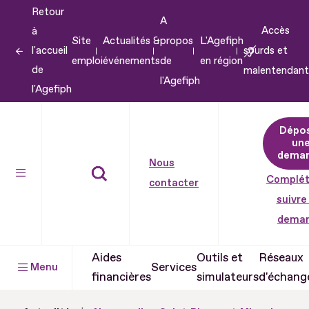
Retour
Aller
A
Accès
à
au
Site
Actualités &
propos
L'Agefiph
l'accueil
sourds et
contenu
emploi
événements
de
en région
de
malentendant
Aller
l'Agefiph
l'Agefiph
au
pied
Dépo
de
un
dema
page
Nous
Complét
contacter
suivre
dema
Aides
Outils et
Réseaux
Services
Menu
financières
simulateurs
d'échang