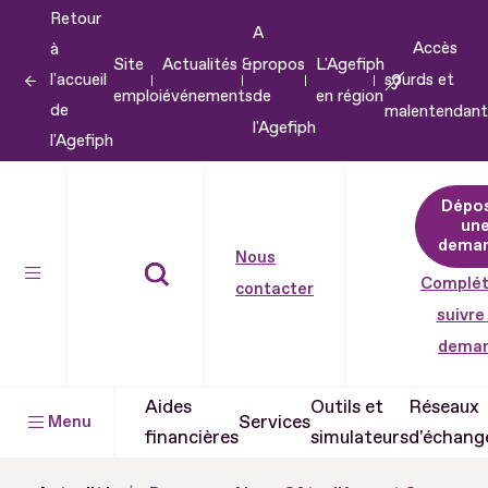
Retour
Aller
A
Accès
à
au
Site
Actualités &
propos
L'Agefiph
l'accueil
sourds et
contenu
emploi
événements
de
en région
de
malentendant
Aller
l'Agefiph
l'Agefiph
au
pied
Dépo
de
un
dema
page
Nous
Complét
contacter
suivre
dema
Aides
Outils et
Réseaux
Services
Menu
financières
simulateurs
d'échang