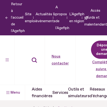
Retour
Aller
A
Accès
à
au
Site
Actualités &
propos
L'Agefiph
l'accueil
sourds et
contenu
emploi
événements
de
en région
de
malentendant
Aller
l'Agefiph
l'Agefiph
au
pied
Dépo
de
un
dema
page
Nous
Complét
contacter
suivre
dema
Aides
Outils et
Réseaux
Services
Menu
financières
simulateurs
d'échang