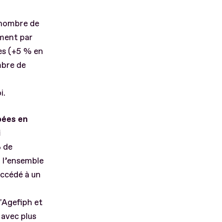
 nombre de
ement par
es (+5 % en
mbre de
i.
pées en
i
 de
 l’ensemble
accédé à un
'Agefiph et
 avec plus