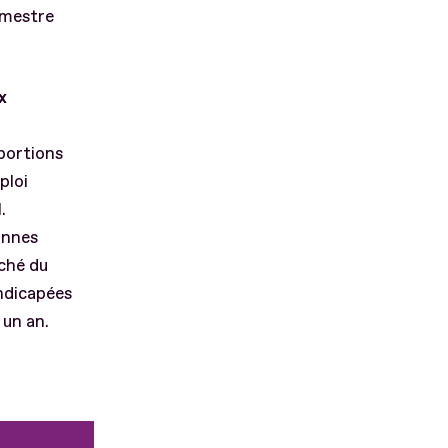
emestre
x
portions
ploi
.
onnes
ché du
ndicapées
 un an.