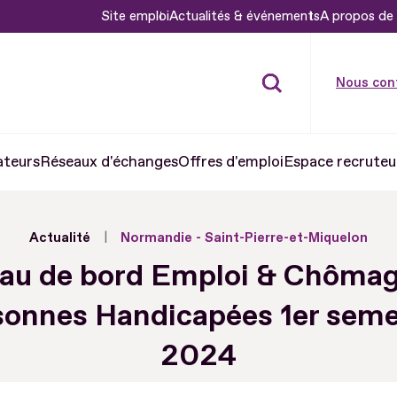
Site emploi
Actualités & événements
A propos de 
Nous con
ateurs
Réseaux d'échanges
Offres d'emploi
Espace recruteu
Actualité
Normandie - Saint-Pierre-et-Miquelon
eau de bord Emploi & Chômag
sonnes Handicapées 1er seme
2024