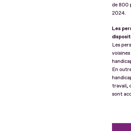
de 800 
2024.
Les per
disposi
Les per
voisines
handicap
En outre
handicap
travail,
sont acc