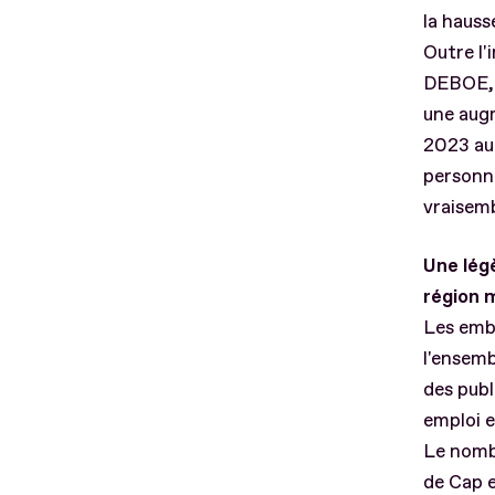
la hauss
Outre l
DEBOE, 
une aug
2023 au 
personne
vraisem
Une lég
région 
Les emb
l'ensem
des publ
emploi e
Le nombr
de Cap e