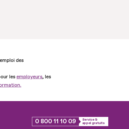
'emploi des
pour les
employeurs
, les
formation.
0 800 11 10 09
Service &
appel gratuits