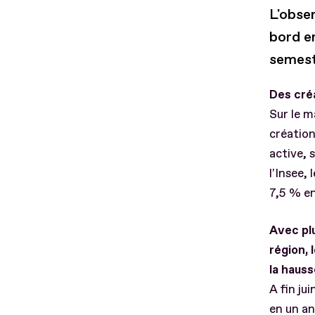
L'obser
bord e
semest
Des créa
Sur le m
création
active, 
l'Insee,
7,5 % en
Avec pl
région,
la haus
A fin j
en un an