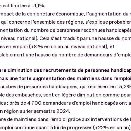
e est limitée à +1,1%.
'impact de la conjoncture économique, l’augmentation du
qui concerne l’ensemble des régions, s’explique probabl
mentation du nombre de personnes reconnues handicapé
niveau national). Cela s’est traduit par une hausse du no
s en emploi (+8 % en un an au niveau national), et
blablement une hausse du nombre de demandeurs d’emplo
ère diminution des recrutements de personnes handica
mais une forte augmentation des maintiens dans l'emplo
auches de personnes handicapées, qui représentent 5,2%
ble des embauches, sont en légère diminution comme pour
ics : près de 4 700 demandeurs d'emploi handicapés ont 
n région au 1er semestre 2024.
e de maintiens dans l'emploi grâce aux interventions de l
mploi continue quant à lui de progresser (+22% en un an)