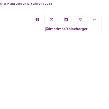
nnes Handicapées 1er semestre 2024
Copier l
Partager sur Facebook
Partager sur X
Partager sur LinkedIn
Partager par E
Imprimer/télécharger