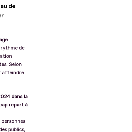
eau de
er
mage
n rythme de
lation
tes. Selon
r atteindre
2024 dans la
cap repart à
0 personnes
des publics,