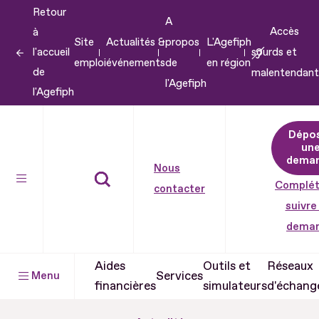
Retour
Aller
A
Accès
à
au
Site
Actualités &
propos
L'Agefiph
l'accueil
sourds et
contenu
emploi
événements
de
en région
de
malentendant
Aller
l'Agefiph
l'Agefiph
au
pied
Dépo
de
un
dema
page
Nous
Complét
contacter
suivre
dema
Aides
Outils et
Réseaux
Services
Menu
financières
simulateurs
d'échang