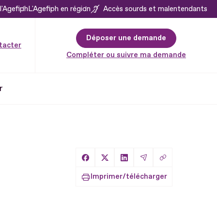
l'Agefiph
L'Agefiph en région
Accès sourds et malentendants
Déposer une demande
tacter
Compléter ou suivre ma demande
r
Copier le lien
Partager sur Facebook
Partager sur X
Partager sur LinkedIn
Partager par Email
Imprimer/télécharger