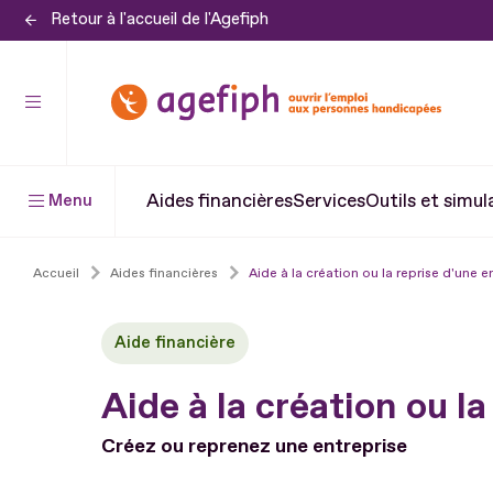
Retour à l'accueil de l'Agefiph
Aller
au
contenu
Aller
au
pied
Aides financières
Services
Outils et simul
Menu
de
page
Accueil
Aides financières
Aide à la création ou la reprise d'une e
Aide financière
Aide à la création ou l
Créez ou reprenez une entreprise