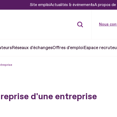
Site emploi
Actualités & événements
A propos de 
Nous con
ateurs
Réseaux d'échanges
Offres d'emploi
Espace recruteu
ntreprise
a reprise d'une entreprise