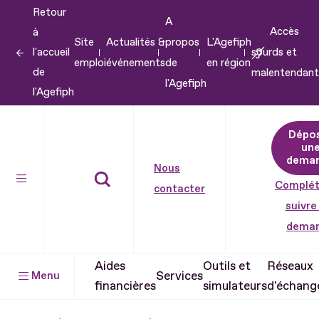
Retour
Aller
A
Accès
à
au
Site
Actualités &
propos
L'Agefiph
l'accueil
sourds et
contenu
emploi
événements
de
en région
de
malentendant
Aller
l'Agefiph
l'Agefiph
au
pied
Dépo
de
un
dema
page
Nous
Complét
contacter
suivre
dema
Aides
Outils et
Réseaux
Services
Menu
financières
simulateurs
d'échang