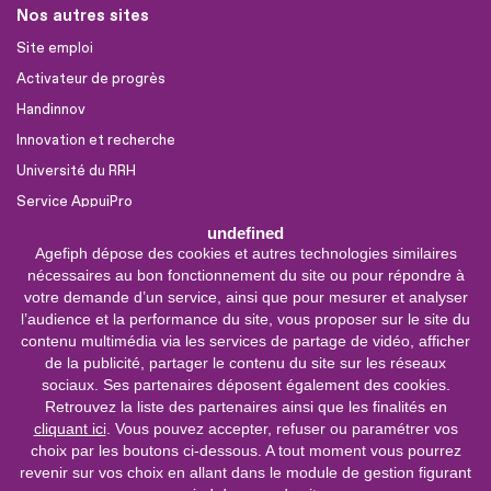
Nos autres sites
Site emploi
Activateur de progrès
Handinnov
Innovation et recherche
Université du RRH
Service AppuiPro
undefined
Agefiph dépose des cookies et autres technologies similaires
Nous suivre
nécessaires au bon fonctionnement du site ou pour répondre à
Youtube
votre demande d’un service, ainsi que pour mesurer et analyser
l’audience et la performance du site, vous proposer sur le site du
Linkedin
contenu multimédia via les services de partage de vidéo, afficher
de la publicité, partager le contenu du site sur les réseaux
Facebook
sociaux. Ses partenaires déposent également des cookies.
X
Retrouvez la liste des partenaires ainsi que les finalités en
cliquant ici
. Vous pouvez accepter, refuser ou paramétrer vos
choix par les boutons ci-dessous. A tout moment vous pourrez
0 800 11 10 09
Service &
revenir sur vos choix en allant dans le module de gestion figurant
appel gratuits