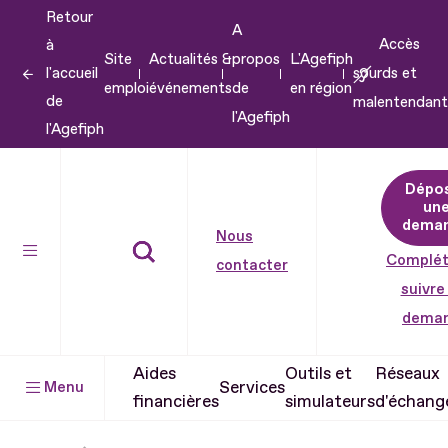
Retour
Aller
A
Accès
à
au
Site
Actualités &
propos
L'Agefiph
l'accueil
sourds et
contenu
emploi
événements
de
en région
de
malentendant
Aller
l'Agefiph
l'Agefiph
au
pied
Dépo
de
un
dema
page
Nous
Complét
contacter
suivre
dema
Aides
Outils et
Réseaux
Services
Menu
financières
simulateurs
d'échang