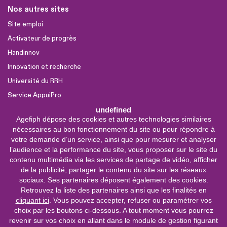
Nos autres sites
Site emploi
Activateur de progrès
Handinnov
Innovation et recherche
Université du RRH
Service AppuiPro
undefined
Agefiph dépose des cookies et autres technologies similaires
Nous suivre
nécessaires au bon fonctionnement du site ou pour répondre à
Youtube
votre demande d’un service, ainsi que pour mesurer et analyser
l’audience et la performance du site, vous proposer sur le site du
Linkedin
contenu multimédia via les services de partage de vidéo, afficher
de la publicité, partager le contenu du site sur les réseaux
Facebook
sociaux. Ses partenaires déposent également des cookies.
X
Retrouvez la liste des partenaires ainsi que les finalités en
cliquant ici
. Vous pouvez accepter, refuser ou paramétrer vos
choix par les boutons ci-dessous. A tout moment vous pourrez
0 800 11 10 09
Service &
revenir sur vos choix en allant dans le module de gestion figurant
appel gratuits