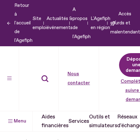
Retour
Aller
A
Accès
à
au
Site
Actualités &
propos
L'Agefiph
l'accueil
sourds et
contenu
emploi
événements
de
en région
de
malentendant
Aller
l'Agefiph
l'Agefiph
au
pied
Dépo
de
un
dema
page
Nous
Complét
contacter
suivre
dema
Aides
Outils et
Réseaux
Services
Menu
financières
simulateurs
d'échang