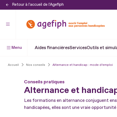
Retour à l'accueil de l'Agefiph
Aller
au
contenu
Aller
au
pied
Aides financières
Services
Outils et simul
Menu
de
page
Accueil
Nos conseils
Alternance et handicap : mode d’emploi
Conseils pratiques
Alternance et handica
Les formations en alternance conjuguent ense
handicapées, elles sont une vraie opportunité 