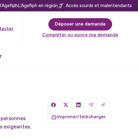
l'Agefiph
L'Agefiph en région
Accès sourds et malentendants
Déposer une demande
tacter
Compléter ou suivre ma demande
r
Copier le lien
Partager sur Facebook
Partager sur X
Partager sur LinkedIn
Partager par Email
Imprimer/télécharger
s personnes
es exigeantes.