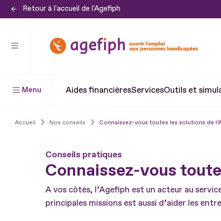
Retour à l'accueil de l'Agefiph
Aller
au
contenu
Aller
au
pied
Aides financières
Services
Outils et simul
Menu
de
page
Accueil
Nos conseils
Connaissez-vous toutes les solutions de l’
Conseils pratiques
Connaissez-vous toutes
A vos côtés, l’Agefiph est un acteur au servi
principales missions est aussi d’aider les entre