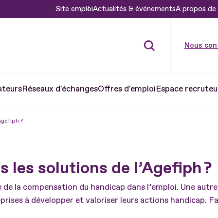
Site emploi
Actualités & événements
A propos de 
Nous con
ateurs
Réseaux d'échanges
Offres d'emploi
Espace recruteu
Agefiph ?
 les solutions de l’Agefiph ?
ce de la compensation du handicap dans l’emploi. Une autre
prises à développer et valoriser leurs actions handicap. Fai