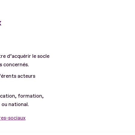
x
re d’acquérir le socle
iés concernés.
ifférents acteurs
cation, formation,
l ou national.
res-sociaux