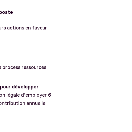
 poste
urs actions en faveur
s process ressources
.
 pour développer
ion légale d’employer 6
ontribution annuelle.