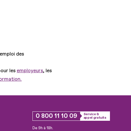
'emploi des
pour les
employeurs
, les
formation.
0 800 11 10 09
Service &
appel gratuits
De 9h à 18h.