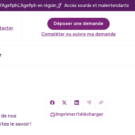
l'Agefiph
L'Agefiph en région
Accès sourds et malentendants
Déposer une demande
tacter
Compléter ou suivre ma demande
r
Copier le lien
Partager sur Facebook
Partager sur X
Partager sur LinkedIn
Partager par Email
Imprimer/télécharger
 de nos
tes le savoir !