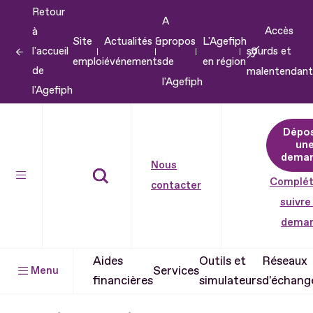
Retour
Aller
A
Accès
à
au
Site
Actualités &
propos
L'Agefiph
l'accueil
sourds et
contenu
emploi
événements
de
en région
de
malentendant
Aller
l'Agefiph
l'Agefiph
au
pied
Dépo
de
un
dema
page
Nous
Complét
contacter
suivre
dema
Aides
Outils et
Réseaux
Services
Menu
financières
simulateurs
d'échang