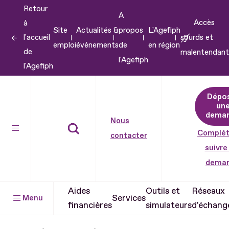
Retour
Aller
A
Accès
à
au
Site
Actualités &
propos
L'Agefiph
l'accueil
sourds et
contenu
emploi
événements
de
en région
de
malentendant
Aller
l'Agefiph
l'Agefiph
au
pied
Dépo
de
un
dema
page
Nous
Complét
contacter
suivre
dema
Aides
Outils et
Réseaux
Services
Menu
financières
simulateurs
d'échang