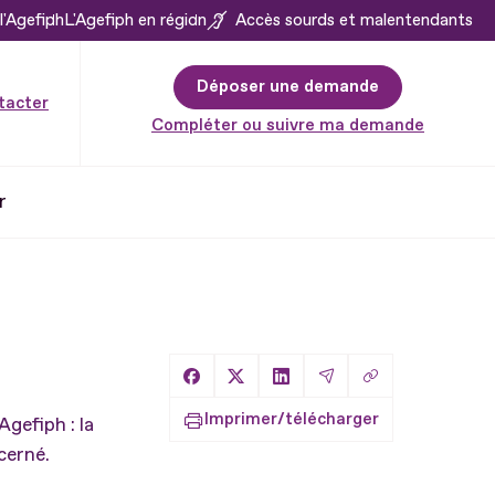
l'Agefiph
L'Agefiph en région
Accès sourds et malentendants
Déposer une demande
tacter
Compléter ou suivre ma demande
r
Copier le lien
Partager sur Facebook
Partager sur X
Partager sur LinkedIn
Partager par Email
Imprimer/télécharger
Agefiph : la
cerné.