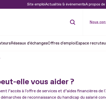
Site emploi
Actualités & événements
A propos de 
Nous con
ateurs
Réseaux d'échanges
Offres d'emploi
Espace recruteu
?
eut-elle vous aider ?
t l’accès à l'offre de services et d’aides financières de l'
es démarches de reconnaissance du handicap du salarié con