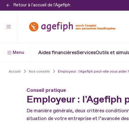
Retour à l'accueil de l'Agefiph
Aller
au
contenu
Aller
au
pied
Aides financières
Services
Outils et simul
Menu
de
page
Accueil
Nos conseils
Employeur : l'Agefiph peut-elle vous aider 
Conseil pratique
Employeur : l'Agefiph p
De manière générale, deux critères conditionnen
situation de votre entreprise et l’avancée d