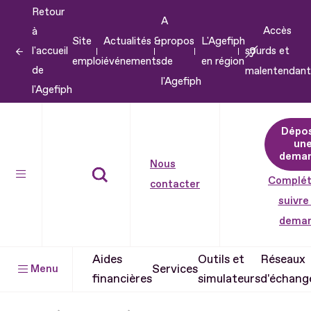
Retour
Aller
A
Accès
à
au
Site
Actualités &
propos
L'Agefiph
l'accueil
sourds et
contenu
emploi
événements
de
en région
de
malentendant
Aller
l'Agefiph
l'Agefiph
au
pied
Dépo
de
un
dema
page
Nous
Complét
contacter
suivre
dema
Aides
Outils et
Réseaux
Services
Menu
financières
simulateurs
d'échang