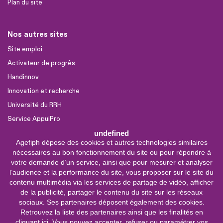
Plan du site
Nos autres sites
Site emploi
Activateur de progrès
Handinnov
Innovation et recherche
Université du RRH
Service AppuiPro
undefined
Agefiph dépose des cookies et autres technologies similaires
Nous suivre
nécessaires au bon fonctionnement du site ou pour répondre à
Youtube
votre demande d’un service, ainsi que pour mesurer et analyser
l’audience et la performance du site, vous proposer sur le site du
Linkedin
contenu multimédia via les services de partage de vidéo, afficher
de la publicité, partager le contenu du site sur les réseaux
Facebook
sociaux. Ses partenaires déposent également des cookies.
X
Retrouvez la liste des partenaires ainsi que les finalités en
cliquant ici
. Vous pouvez accepter, refuser ou paramétrer vos