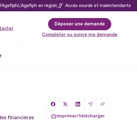
l'Agefiph
L'Agefiph en région
Accès sourds et malentendants
Déposer une demande
tacter
Compléter ou suivre ma demande
r
Copier le lien
Partager sur Facebook
Partager sur X
Partager sur LinkedIn
Partager par Email
Imprimer/télécharger
des financières