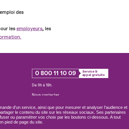
'emploi des
pour les
employeurs
, les
formation.
0 800 11 10 09
Service &
appel gratuits
De 9h à 18h.
Nous contacter
Plateforme de mise en contact LSF
ande d’un service, ainsi que pour mesurer et analyser l’audience et
 partager le contenu du site sur les réseaux sociaux. Ses partenaires
fuser ou paramétrer vos choix par les boutons ci-dessous. A tout
n pied de page du site.