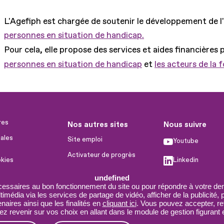
L'Agefiph est chargée de soutenir le développement de l
personnes en situation de handicap.
Pour cela, elle propose des services et aides financières 
personnes en situation de handicap
et
les acteurs de la 
res
Nos autres sites
Nous suivre
ales
Site emploi
Youtube
Activateur de progrès
okies
Linkedin
Handinnov
humaines
undefined
Facebook
Innovation et recherche
cessaires au bon fonctionnement du site ou pour répondre à votre dem
imédia via les services de partage de vidéo, afficher de la publicité,
X
Université du RRH
aires ainsi que les finalités en
cliquant ici
. Vous pouvez accepter, re
 revenir sur vos choix en allant dans le module de gestion figurant e
Service AppuiPro