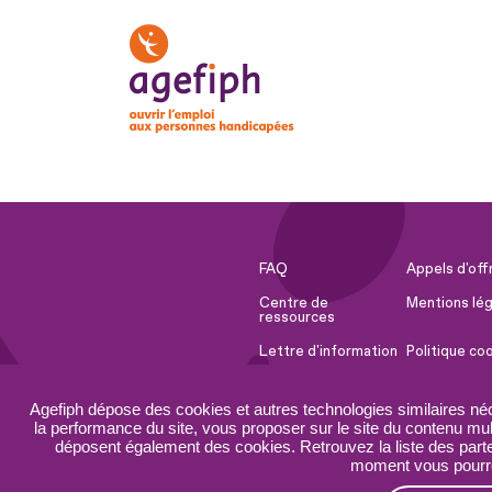
FAQ
Appels d'off
Centre de
Mentions lég
ressources
Lettre d'information
Politique co
Espace Presse
Ressources 
Agefiph dépose des cookies et autres technologies similaires né
Accessibilité :
Plan du site
la performance du site, vous proposer sur le site du contenu mult
partiellement
déposent également des cookies. Retrouvez la liste des parten
conforme
moment vous pourrez