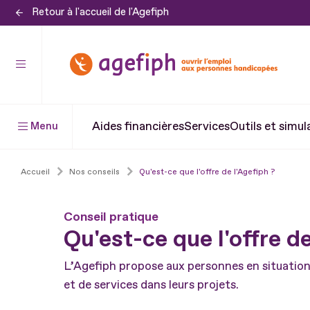
Retour à l'accueil de l'Agefiph
Aller
au
contenu
Aller
au
pied
Aides financières
Services
Outils et simul
Menu
de
page
Accueil
Nos conseils
Qu'est-ce que l'offre de l'Agefiph ?
Conseil pratique
Qu'est-ce que l'offre de
L’Agefiph propose aux personnes en situation 
et de services dans leurs projets.