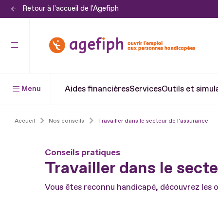
Retour à l'accueil de l'Agefiph
Aller
au
contenu
Aller
au
pied
Aides financières
Services
Outils et simul
Menu
de
page
Accueil
Nos conseils
Travailler dans le secteur de l'assurance
Conseils pratiques
Travailler dans le sect
Vous êtes reconnu handicapé, découvrez les op