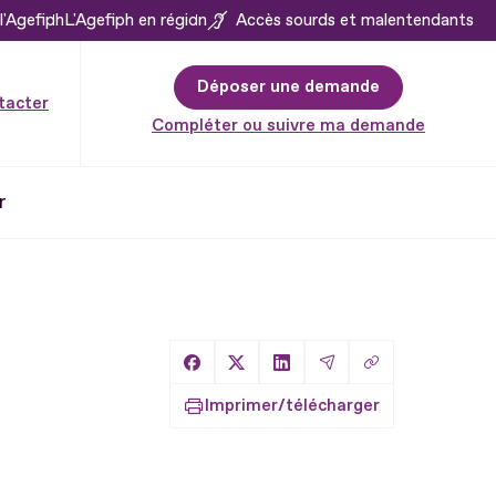
l'Agefiph
L'Agefiph en région
Accès sourds et malentendants
Déposer une demande
tacter
Compléter ou suivre ma demande
r
Copier le lien
Partager sur Facebook
Partager sur X
Partager sur LinkedIn
Partager par Email
Imprimer/télécharger