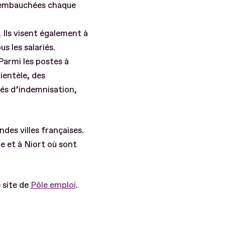
e embauchées chaque
 Ils visent également à
s les salariés.
armi les postes à
ientèle, des
gés d’indemnisation,
des villes françaises.
e et à Niort où sont
 site de
Pôle emploi
.