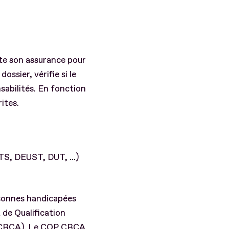
acte son assurance pour
ossier, vérifie si le
nsabilités. En fonction
ites.
TS, DEUST, DUT, ...)
rsonnes handicapées
 de Qualification
e (CRCA). Le CQP CRCA