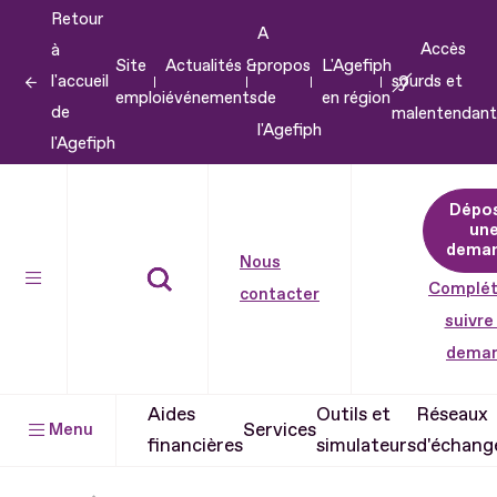
Retour
Aller
A
Accès
à
au
Site
Actualités &
propos
L'Agefiph
l'accueil
sourds et
contenu
emploi
événements
de
en région
de
malentendant
Aller
l'Agefiph
l'Agefiph
au
pied
Dépo
de
un
dema
page
Nous
Complét
contacter
suivre
dema
Aides
Outils et
Réseaux
Services
Menu
financières
simulateurs
d'échang