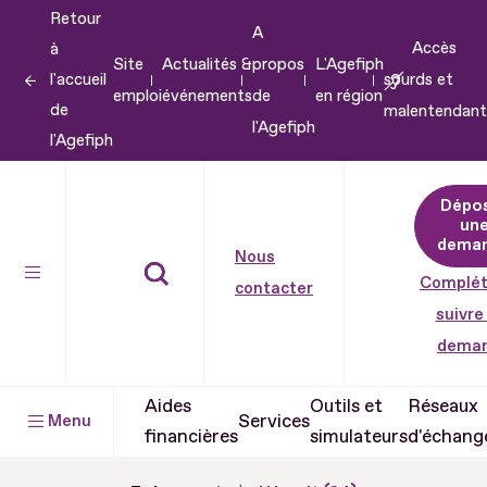
Retour
Aller
A
Accès
à
au
Site
Actualités &
propos
L'Agefiph
l'accueil
sourds et
contenu
emploi
événements
de
en région
de
malentendant
Aller
l'Agefiph
l'Agefiph
au
pied
Dépo
de
un
dema
page
Nous
Complét
contacter
suivre
dema
Aides
Outils et
Réseaux
Services
Menu
financières
simulateurs
d'échang