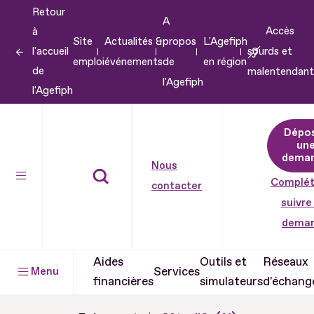
Retour
Aller
A
Accès
à
au
Site
Actualités &
propos
L'Agefiph
l'accueil
sourds et
contenu
emploi
événements
de
en région
de
malentendant
Aller
l'Agefiph
l'Agefiph
au
pied
Dépo
de
un
dema
page
Nous
Complét
contacter
suivre
dema
Aides
Outils et
Réseaux
Services
Menu
financières
simulateurs
d'échang