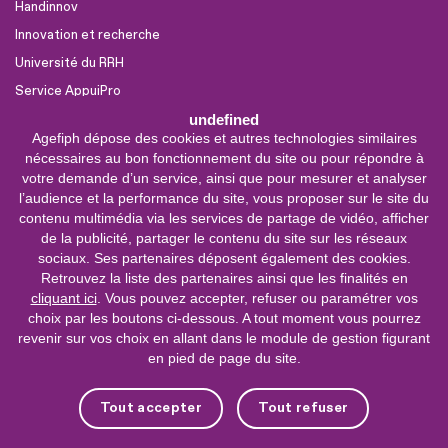
Handinnov
Innovation et recherche
Université du RRH
Service AppuiPro
undefined
Agefiph dépose des cookies et autres technologies similaires
Nous suivre
nécessaires au bon fonctionnement du site ou pour répondre à
Youtube
votre demande d’un service, ainsi que pour mesurer et analyser
l’audience et la performance du site, vous proposer sur le site du
Linkedin
contenu multimédia via les services de partage de vidéo, afficher
de la publicité, partager le contenu du site sur les réseaux
Facebook
sociaux. Ses partenaires déposent également des cookies.
X
Retrouvez la liste des partenaires ainsi que les finalités en
cliquant ici
. Vous pouvez accepter, refuser ou paramétrer vos
choix par les boutons ci-dessous. A tout moment vous pourrez
0 800 11 10 09
Service &
revenir sur vos choix en allant dans le module de gestion figurant
appel gratuits
en pied de page du site.
De 9h à 18h.
Nous contacter
Tout accepter
Tout refuser
Plateforme de mise en contact LSF