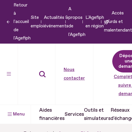
Retour
Aller
A
Accès
à
au
Site
Actualités &
propos
L'Agefiph
l'accueil
sourds et
contenu
emploi
événements
de
en région
de
malentendant
Aller
l'Agefiph
l'Agefiph
au
pied
Dépo
de
un
dema
page
Nous
Complét
contacter
suivre
dema
Aides
Outils et
Réseaux
Services
Menu
financières
simulateurs
d'échang