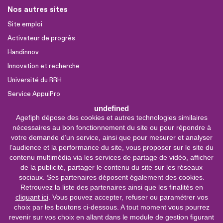
Nos autres sites
Site emploi
Activateur de progrès
Handinnov
Innovation et recherche
Université du RRH
Service AppuiPro
undefined
Agefiph dépose des cookies et autres technologies similaires
Nous suivre
nécessaires au bon fonctionnement du site ou pour répondre à
Youtube
votre demande d’un service, ainsi que pour mesurer et analyser
l’audience et la performance du site, vous proposer sur le site du
Linkedin
contenu multimédia via les services de partage de vidéo, afficher
de la publicité, partager le contenu du site sur les réseaux
Facebook
sociaux. Ses partenaires déposent également des cookies.
X
Retrouvez la liste des partenaires ainsi que les finalités en
cliquant ici
. Vous pouvez accepter, refuser ou paramétrer vos
choix par les boutons ci-dessous. A tout moment vous pourrez
0 800 11 10 09
Service &
revenir sur vos choix en allant dans le module de gestion figurant
appel gratuits