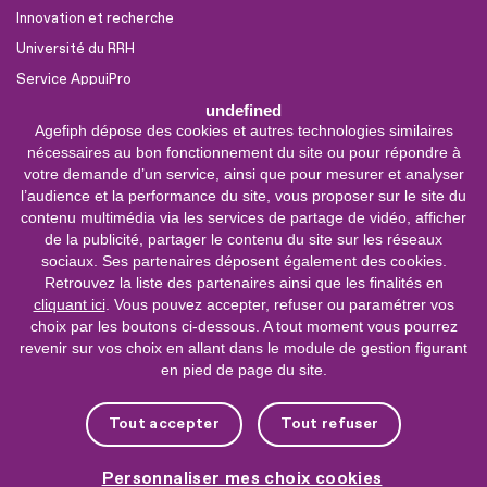
Innovation et recherche
Université du RRH
Service AppuiPro
undefined
Agefiph dépose des cookies et autres technologies similaires
Nous suivre
nécessaires au bon fonctionnement du site ou pour répondre à
Youtube
votre demande d’un service, ainsi que pour mesurer et analyser
l’audience et la performance du site, vous proposer sur le site du
Linkedin
contenu multimédia via les services de partage de vidéo, afficher
de la publicité, partager le contenu du site sur les réseaux
Facebook
sociaux. Ses partenaires déposent également des cookies.
X
Retrouvez la liste des partenaires ainsi que les finalités en
cliquant ici
. Vous pouvez accepter, refuser ou paramétrer vos
choix par les boutons ci-dessous. A tout moment vous pourrez
0 800 11 10 09
Service &
revenir sur vos choix en allant dans le module de gestion figurant
appel gratuits
en pied de page du site.
De 9h à 18h.
Nous contacter
Tout accepter
Tout refuser
Plateforme de mise en contact LSF
Personnaliser mes choix cookies