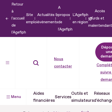
Retour
Aller
A
Accès
à
au
Site
Actualités &
propos
L'Agefiph
l'accueil
sourds et
contenu
emploi
événements
de
en région
de
malentendant
Aller
l'Agefiph
l'Agefiph
au
pied
Dépo
de
un
dema
page
Nous
Complét
contacter
suivre
dema
Aides
Outils et
Réseaux
Services
Menu
financières
simulateurs
d'échang