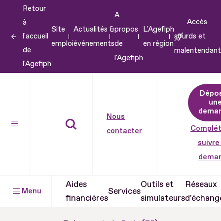
Retour
Aller
A
Accès
à
au
Site
Actualités &
propos
L'Agefiph
l'accueil
sourds et
contenu
emploi
événements
de
en région
de
malentendant
Aller
l'Agefiph
l'Agefiph
au
pied
Dépo
de
un
dema
page
Nous
Complét
contacter
suivre
dema
Aides
Outils et
Réseaux
Services
Menu
financières
simulateurs
d'échang